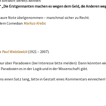
ie Antwort bereits kennen:
“ „Die Erstgennanten machen es wegen dem Geld, die Anderen we
nsaure Note übelgenommen – manchmal sicher zu Recht.
n dem Comedian
Markus Krebs
:
n
Paul Watzlawick
(1921 – 2007).
nur über Paradoxien (bei Interesse bitte melden). Dann könnten wi
radoxien es in der Logik und in der Wissenschaft gibt.
 einen Satz lang, bitte in Gestalt eines Kommentars einreichen!