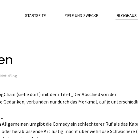
STARTSEITE
ZIELE UND ZWECKE
BLOGHAUS
ien
n
NotizBlog
.
gChain (siehe dort) mit dem Titel „Der Abschied von der
re Gedanken, verbunden nur durch das Merkmal, auf je unterschiedl
.
„
 Allgemeinen umgibt die Comedy ein schlechterer Ruf als das Kab
lose oder herablassende Art lustig macht über wehrlose Schwächere 