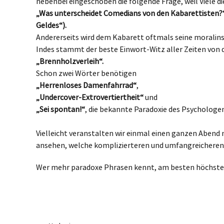
nebenbei eingeschoben die folgende Frage, weil Viele d
„Was unterscheidet Comedians von den Kabarettisten?
Geldes“).
Andererseits wird dem Kabarett oftmals seine morali
Indes stammt der beste Einwort-Witz aller Zeiten vo
„Brennholzverleih“.
Schon zwei Wörter benötigen
„Herrenloses Damenfahrrad“
,
„Undercover-Extrovertiertheit“
und
„Sei spontan!“
, die bekannte Paradoxie des Psychologe
Vielleicht veranstalten wir einmal einen ganzen Abend 
ansehen, welche komplizierteren und umfangreicheren Pa
Wer mehr paradoxe Phrasen kennt, am besten höchstens