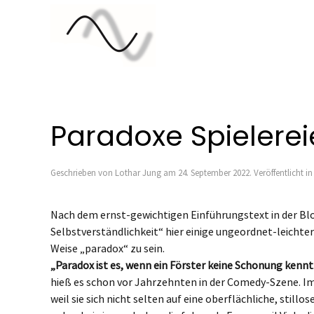
Paradoxe Spielere
Geschrieben von
Lothar Jung
am
24. September 2022
. Veröffentlicht i
Nach dem ernst-gewichtigen Einführungstext in der Blo
Selbstverständlichkeit“ hier einige ungeordnet-leichte
Weise „paradox“ zu sein.
„Paradox ist es, wenn ein Förster keine Schonung kennt
hieß es schon vor Jahrzehnten in der Comedy-Szene. Im
weil sie sich nicht selten auf eine oberflächliche, stil