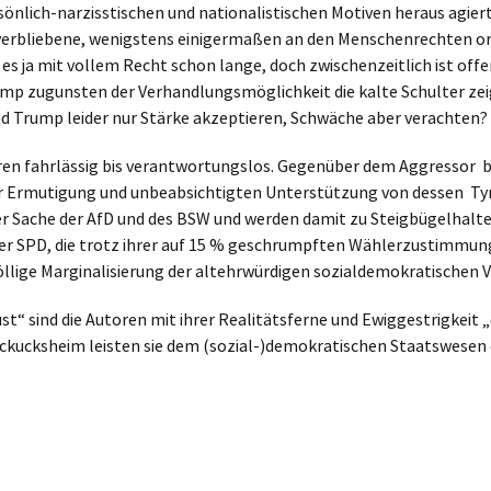
önlich-narzisstischen und nationalistischen Motiven heraus agiert
 verbliebene, wenigstens einigermaßen an den Menschenrechten ori
es ja mit vollem Recht schon lange, doch zwischenzeitlich ist offe
mp zugunsten der Verhandlungsmöglichkeit die kalte Schulter zeigt
d Trump leider nur Stärke akzeptieren, Schwäche aber verachten?
oren fahrlässig bis verantwortungslos. Gegenüber dem Aggressor b
 Ermutigung und unbeabsichtigten Unterstützung von dessen Ty
der Sache der AfD und des BSW und werden damit zu Steigbügelhalte
der SPD, die trotz ihrer auf 15 % geschrumpften Wählerzustimmung 
öllige Marginalisierung der altehrwürdigen sozialdemokratischen V
ind die Autoren mit ihrer Realitätsferne und Ewiggestrigkeit „ein 
ckucksheim leisten sie dem (sozial-)demokratischen Staatswesen 