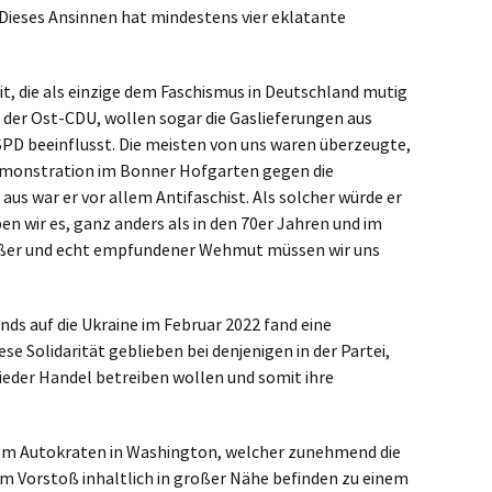
ieses Ansinnen hat mindestens vier eklatante
t, die als einzige dem Faschismus in Deutschland mutig
s der Ost-CDU, wollen sogar die Gaslieferungen aus
SPD beeinflusst. Die meisten von uns waren überzeugte,
Demonstration im Bonner Hofgarten gegen die
us war er vor allem Antifaschist. Als solcher würde er
n wir es, ganz anders als in den 70er Jahren und im
großer und echt empfundener Wehmut müssen wir uns
ds auf die Ukraine im Februar 2022 fand eine
 Solidarität geblieben bei denjenigen in der Partei,
wieder Handel betreiben wollen und somit ihre
inem Autokraten in Washington, welcher zunehmend die
rem Vorstoß inhaltlich in großer Nähe befinden zu einem