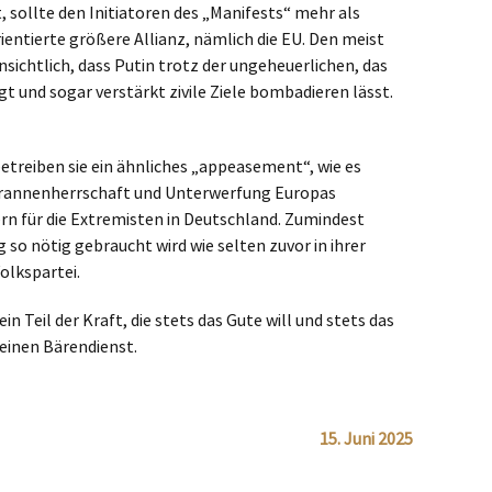
, sollte den Initiatoren des „Manifests“ mehr als
entierte größere Allianz, nämlich die EU. Den meist
nsichtlich, dass Putin trotz der ungeheuerlichen, das
 und sogar verstärkt zivile Ziele bombadieren lässt.
etreiben sie ein ähnliches „appeasement“, wie es
rannenherrschaft und Unterwerfung Europas
rn für die Extremisten in Deutschland. Zumindest
so nötig gebraucht wird wie selten zuvor in ihrer
olkspartei.
Teil der Kraft, die stets das Gute will und stets das
einen Bärendienst.
15. Juni 2025