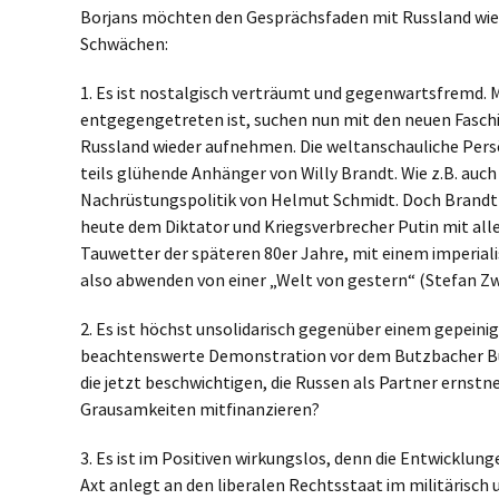
Borjans möchten den Gesprächsfaden mit Russland wied
Schwächen:
1. Es ist nostalgisch verträumt und gegenwartsfremd. M
entgegengetreten ist, suchen nun mit den neuen Faschis
Russland wieder aufnehmen. Die weltanschauliche Persö
teils glühende Anhänger von Willy Brandt. Wie z.B. au
Nachrüstungspolitik von Helmut Schmidt. Doch Brandt be
heute dem Diktator und Kriegsverbrecher Putin mit alle
Tauwetter der späteren 80er Jahre, mit einem imperial
also abwenden von einer „Welt von gestern“ (Stefan Zwei
2. Es ist höchst unsolidarisch gegenüber einem gepeini
beachtenswerte Demonstration vor dem Butzbacher Bürger
die jetzt beschwichtigen, die Russen als Partner ernst
Grausamkeiten mitfinanzieren?
3. Es ist im Positiven wirkungslos, denn die Entwick
Axt anlegt an den liberalen Rechtsstaat im militärisch 