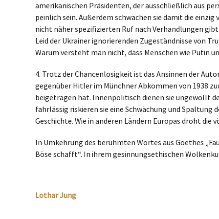
amerikanischen Präsidenten, der ausschließlich aus pers
peinlich sein. Außerdem schwächen sie damit die einzig
nicht näher spezifizierten Ruf nach Verhandlungen gibt 
Leid der Ukrainer ignorierenden Zugeständnisse von Tru
Warum versteht man nicht, dass Menschen wie Putin un
4. Trotz der Chancenlosigkeit ist das Ansinnen der Aut
gegenüber Hitler im Münchner Abkommen von 1938 zur
beigetragen hat. Innenpolitisch dienen sie ungewollt 
fahrlässig riskieren sie eine Schwächung und Spaltung 
Geschichte. Wie in anderen Ländern Europas droht die v
In Umkehrung des berühmten Wortes aus Goethes „Faust“ s
Böse schafft“. In ihrem gesinnungsethischen Wolkenku
Lothar Jung