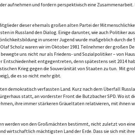
er aufnehmen und fordern perspektivisch eine Zusammenarbeit. D
itglieder dieser ehemals großen alten Partei der Mitmenschlichkei
ten in Russland den Dialog. Einige darunter, wie auch Politiker au
nlichkeitsbildung in unserer Jugend wurde maßgeblich durch die 
ch Olaf Scholz waren wir im Oktober 1981 Teilnehmer der großen 
wegte uns nicht nur als Friedens- und Sozialpolitiker – von Haus a
r Entschiedenheit entgegentreten, denn spätestens seit 2014 habe
istischen Krieg gegen die Souveränität von Staaten zu tun. Mit 
g), die es so nicht mehr gibt.
gten demokratisch verfassten Land. Kurz nach dem Überfall Russlan
haus statt, an vorderster Front die Butzbacher SPD. Wo ist diese
nehmen, ihre immer stärkeren Gräueltaten relativieren, mit ihnen 
lungen werden von den Großmächten bestimmt, nicht zuletzt von e
und wirtschaftlich mächtigsten Land der Erde. Dass sie sich mit ih