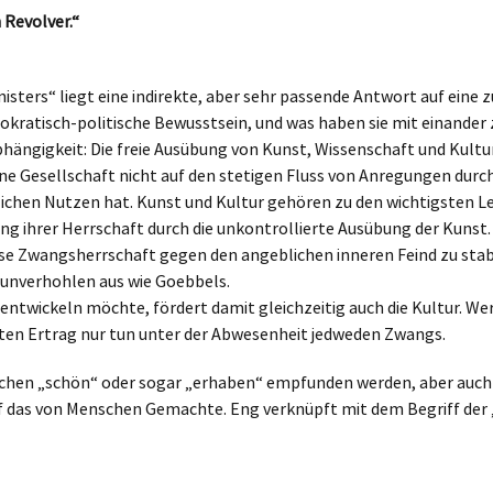
 Revolver.“
ers“ liegt eine indirekte, aber sehr passende Antwort auf eine z
kratisch-politische Bewusstsein, und was haben sie mit einander 
bhängigkeit: Die freie Ausübung von Kunst, Wissenschaft und Kultu
e Gesellschaft nicht auf den stetigen Fluss von Anregungen durch 
lichen Nutzen hat. Kunst und Kultur gehören zu den wichtigsten 
ng ihrer Herrschaft durch die unkontrollierte Ausübung der Kuns
e Zwangsherrschaft gegen den angeblichen inneren Feind zu stabil
d unverhohlen aus wie Goebbels.
twickeln möchte, fördert damit gleichzeitig auch die Kultur. Wer 
bten Ertrag nur tun unter der Abwesenheit jedweden Zwangs.
rochen „schön“ oder sogar „erhaben“ empfunden werden, aber auch
f das von Menschen Gemachte. Eng verknüpft mit dem Begriff der 