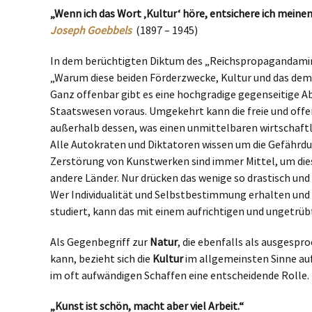
„Wenn ich das Wort ‚Kultur‘ höre, entsichere ich meinen
Joseph Goebbels
(1897 – 1945)
In dem berüchtigten Diktum des „Reichspropagandaminist
„Warum diese beiden Förderzwecke, Kultur und das demo
Ganz offenbar gibt es eine hochgradige gegenseitige A
Staatswesen voraus. Umgekehrt kann die freie und offen
außerhalb dessen, was einen unmittelbaren wirtschaft
Alle Autokraten und Diktatoren wissen um die Gefährdu
Zerstörung von Kunstwerken sind immer Mittel, um dies
andere Länder. Nur drücken das wenige so drastisch un
Wer Individualität und Selbstbestimmung erhalten und en
studiert, kann das mit einem aufrichtigen und ungetrü
Als Gegenbegriff zur
Natur
, die ebenfalls als ausgesp
kann, bezieht sich die
Kultur
im allgemeinsten Sinne au
im oft aufwändigen Schaffen eine entscheidende Rolle.
„Kunst ist schön, macht aber viel Arbeit.“