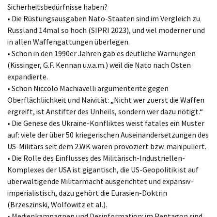
Sicherheitsbedürfnisse haben?
• Die Rüstungsausgaben Nato-Staaten sind im Vergleich zu
Russland 14mal so hoch (SIPRI 2023), und viel moderner und
in allen Waffengattungen überlegen.
• Schon in den 1990er Jahren gab es deutliche Warnungen
(Kissinger, G.F. Kennan u.v.a.m.) weil die Nato nach Osten
expandierte.
• Schon Niccolo Machiavelli argumenterite gegen
Oberflächliichkeit und Naivität: „Nicht wer zuerst die Waffen
ergreift, ist Anstifter des Unheils, sondern wer dazu nötigt.“
• Die Genese des Ukraine-Konfliktes weist fatales ein Muster
auf: viele der über 50 kriegerischen Auseinandersetzungen des
US-Militärs seit dem 2.WK waren provoziert bzw. manipuliert.
• Die Rolle des Einflusses des Militärisch-Industriellen-
Komplexes der USA ist gigantisch, die US-Geopolitik ist auf
überwältigende Militärmacht ausgerichtet und expansiv-
imperialistisch, dazu gehört die Eurasien-Doktrin
(Brzeszinski, Wolfowitz et al.).
• Medienkampagnen und Desinformation: im Pentagon sind