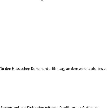
ür den Hessischen Dokumentarfilmtag, an dem wir uns als eins von
r Fragen und eine Diskussion mit dem Publikum zur Verfügung.