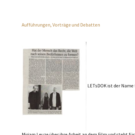
Aufführungen, Vorträge und Debatten
LETsDOK ist der Name f
Mirjam Leuze über ihre Arbeit an dem Film und steht fü