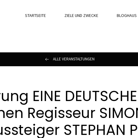
STARTSEITE
ZIELE UND ZWECKE
BLOGHAUS
ALLE VERANSTALTUNGEN
rung EINE DEUTSCHE
hen Regisseur SIM
ssteiger STEPHAN PI