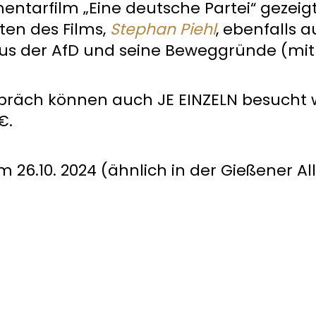
entarfilm „Eine deutsche Partei“ gezeig
ten des Films,
Stephan Piehl
, ebenfalls a
aus der AfD und seine Beweggründe (mit
äch können auch JE EINZELN besucht werd
€.
 26.10. 2024 (ähnlich in der Gießener A